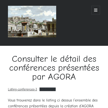
AGORANGE
open
primary
menu
Sidebar
Rechercher
Rechercher
Consulter le détail des
conférences présentées
Articles récents
par AGORA
Listing-conferences-3
Télécharger
Commentaires récents
Aucun commentaire à afficher.
Vous trouverez dans le listing ci dessus l’ensemble des
conférences présentées depuis la création d’AGORA