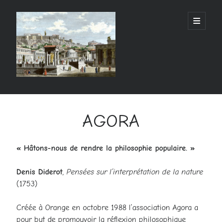
AGORANGE
open
primary
menu
Sidebar
Rechercher
Rechercher
AGORA
« Hâtons-nous de rendre la philosophie populaire. »
Articles récents
Denis Diderot
,
Pensées sur l’interprétation de la nature
(1753)
Commentaires récents
Aucun commentaire à afficher.
Créée à Orange en octobre 1988 l’association Agora a
pour but de promouvoir la réflexion philosophique