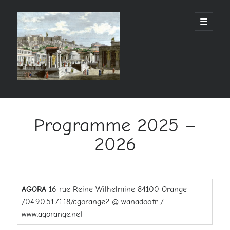
AGORANGE
open
primary
menu
Sidebar
Rechercher
Rechercher
Programme 2025 –
2026
Articles récents
AGORA
16 rue Reine Wilhelmine 84100 Orange
Commentaires récents
/04.90.51.71.18/agorange2 @ wanadoo.fr /
Aucun commentaire à afficher.
www.agorange.net